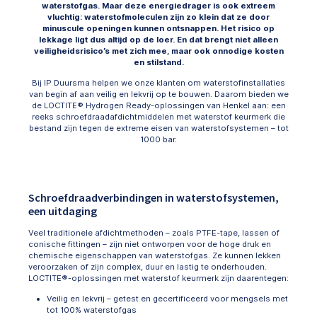
waterstofgas. Maar deze energiedrager is ook extreem
vluchtig: waterstofmoleculen zijn zo klein dat ze door
minuscule openingen kunnen ontsnappen. Het risico op
lekkage ligt dus altijd op de loer. En dat brengt niet alleen
veiligheidsrisico’s met zich mee, maar ook onnodige kosten
en stilstand.
Bij IP Duursma helpen we onze klanten om waterstofinstallaties
van begin af aan veilig en lekvrij op te bouwen. Daarom bieden we
de LOCTITE® Hydrogen Ready-oplossingen van Henkel aan: een
reeks schroefdraadafdichtmiddelen met waterstof keurmerk die
bestand zijn tegen de extreme eisen van waterstofsystemen – tot
1000 bar.
Schroefdraadverbindingen in waterstofsystemen,
een uitdaging
Veel traditionele afdichtmethoden – zoals PTFE-tape, lassen of
conische fittingen – zijn niet ontworpen voor de hoge druk en
chemische eigenschappen van waterstofgas. Ze kunnen lekken
veroorzaken of zijn complex, duur en lastig te onderhouden.
LOCTITE®-oplossingen met waterstof keurmerk zijn daarentegen:
Veilig en lekvrij – getest en gecertificeerd voor mengsels met
tot 100% waterstofgas