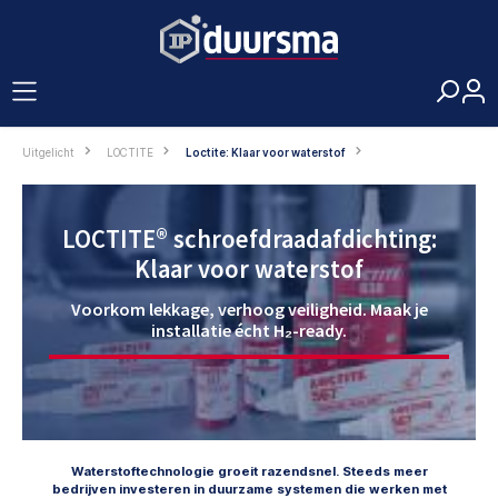
hoofdinhoud
Uitgelicht
LOCTITE
Loctite: Klaar voor waterstof
LOCTITE® schroefdraadafdichting:
Klaar voor waterstof
Voorkom lekkage, verhoog veiligheid. Maak je
installatie écht H₂-ready.
Waterstoftechnologie groeit razendsnel. Steeds meer
bedrijven investeren in duurzame systemen die werken met