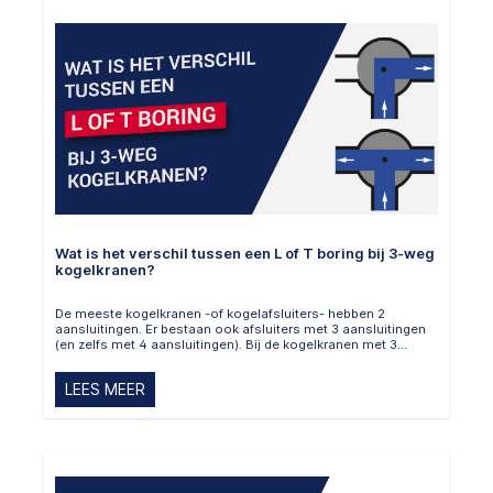
Wat is het verschil tussen een L of T boring bij 3-weg
kogelkranen?
De meeste kogelkranen -of kogelafsluiters- hebben 2
aansluitingen. Er bestaan ook afsluiters met 3 aansluitingen
(en zelfs met 4 aansluitingen). Bij de kogelkranen met 3
aansluitingen -ook wel driewegkogelkranen genoemd- is het
gat in de kogel niet recht, maar in de vorm van een L of een T.
LEES MEER
Dit zorgt ervoor dat je media kunt mengen of verdelen.